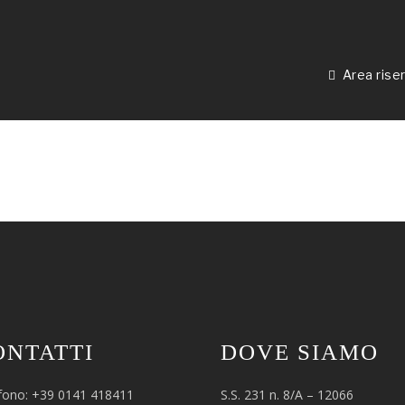
Area rise
ONTATTI
DOVE SIAMO
fono: +39 0141 418411
S.S. 231 n. 8/A – 12066