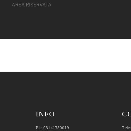
AREA RISERVATA
INFO
C
P.I.: 03141780019
Tele