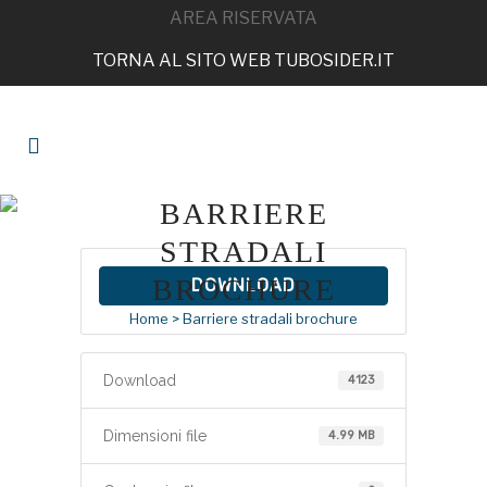
AREA RISERVATA
TORNA AL SITO WEB TUBOSIDER.IT
BARRIERE
STRADALI
BROCHURE
DOWNLOAD
Home
>
Barriere stradali brochure
Download
4123
Dimensioni file
4.99 MB